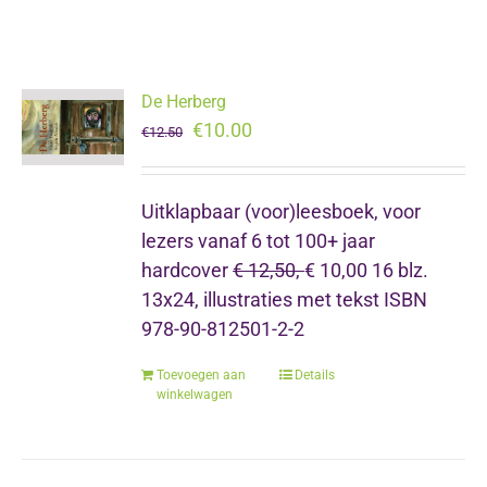
De Herberg
Oorspronkelijke
Huidige
€
10.00
€
12.50
prijs
prijs
was:
is:
Uitklapbaar (voor)leesboek,
voor
€12.50.
€10.00.
lezers vanaf 6 tot 100+ jaar
hardcover
€ 12,50,
€ 10,00 16 blz.
13x24, illustraties met tekst ISBN
978-90-812501-2-2
Toevoegen aan
Details
winkelwagen