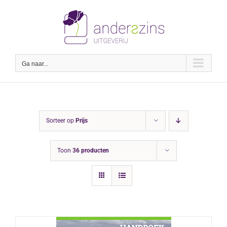
Ga
naar
inhoud
Ga naar...
Sorteer op
Prijs
Toon
36 producten