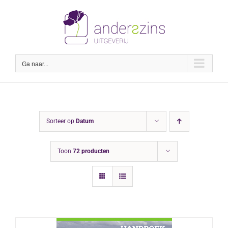
Ga
naar
inhoud
Ga naar...
Sorteer op
Datum
Toon
72 producten