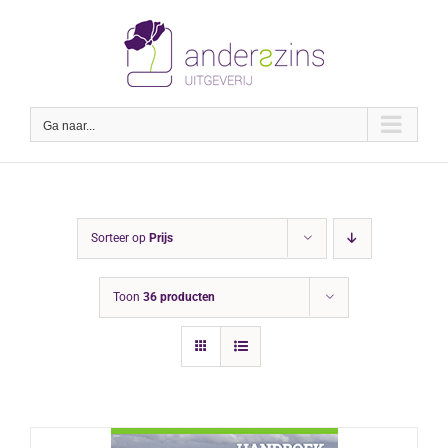
Ga
naar
inhoud
Ga naar...
Sorteer op
Prijs
Toon
36 producten