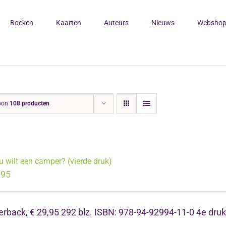
Boeken
Kaarten
Auteurs
Nieuws
Websho
oon
108 producten
u wilt een camper? (vierde druk)
.95
rback, € 29,95 292 blz. ISBN: 978-94-92994-11-0 4e dr