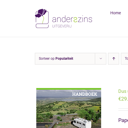
Ga
naar
Home
inhoud
Sorteer op
Populariteit
T
Dus 
€
29
Pape