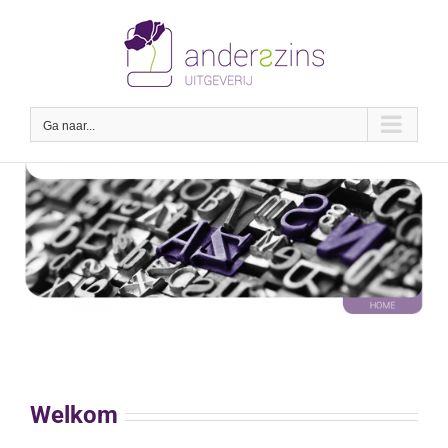
Ga
naar
inhoud
Ga naar...
Welkom