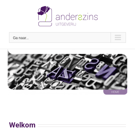
Ga
naar
inhoud
Ga naar...
Welkom