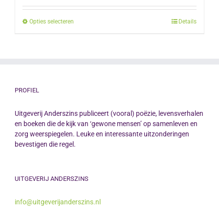
Opties selecteren
Dit
Details
product
heeft
meerdere
variaties.
Deze
PROFIEL
optie
Uitgeverij Anderszins publiceert (vooral) poëzie, levensverhalen
kan
en boeken die de kijk van ‘gewone mensen’ op samenleven en
gekozen
zorg weerspiegelen. Leuke en interessante uitzonderingen
worden
bevestigen die regel.
op
de
UITGEVERIJ ANDERSZINS
productpagina
info@uitgeverijanderszins.nl