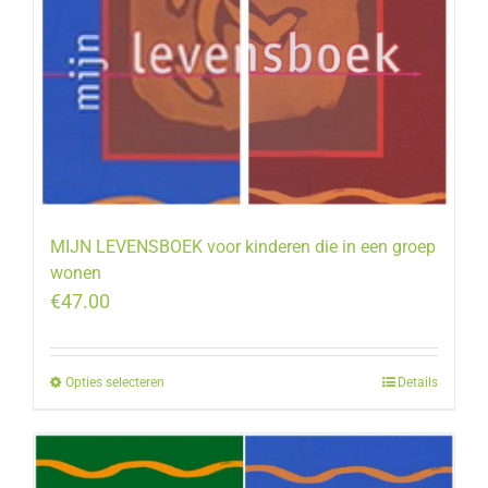
MIJN LEVENSBOEK voor kinderen die in een groep
wonen
€
47.00
Opties selecteren
Dit
Details
product
heeft
meerdere