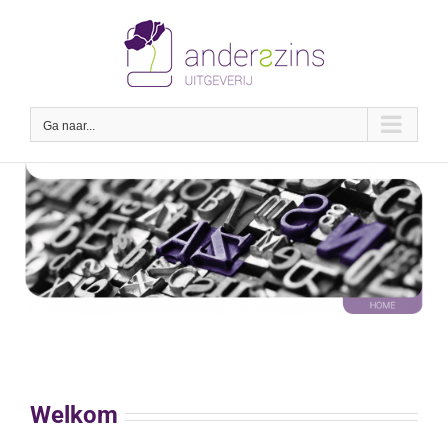
Ga
naar
inhoud
Ga naar...
Welkom