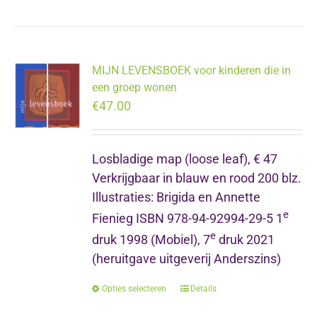
product
heeft
meerdere
variaties.
MIJN LEVENSBOEK voor kinderen die in
Deze
een groep wonen
optie
€
47.00
kan
gekozen
Losbladige map (loose leaf), € 47
worden
Verkrijgbaar in blauw en rood 200 blz.
op
Illustraties: Brigida en Annette
de
e
productpagina
Fienieg ISBN 978-94-92994-29-5 1
e
druk 1998 (Mobiel), 7
druk 2021
(heruitgave uitgeverij Anderszins)
Opties selecteren
Dit
Details
product