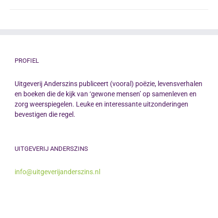
heeft
meerdere
variaties.
Deze
optie
PROFIEL
kan
Uitgeverij Anderszins publiceert (vooral) poëzie, levensverhalen
gekozen
en boeken die de kijk van ‘gewone mensen’ op samenleven en
worden
zorg weerspiegelen. Leuke en interessante uitzonderingen
op
bevestigen die regel.
de
productpagina
UITGEVERIJ ANDERSZINS
info@uitgeverijanderszins.nl