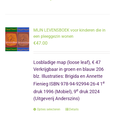
MIJN LEVENSBOEK voor kinderen die in
een pleeggezin wonen
€
47.00
Losbladige map (loose leaf), € 47
Verkrijgbaar in groen en blauw 206
blz. Illustraties: Brigida en Annette
e
Fienieg ISBN 978-94-92994-26-4 1
e
druk 1996 (Mobiel), 9
druk 2024
(Uitgeverij Anderszins)
Opties selecteren
Dit
Details