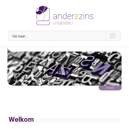
Ga
naar
inhoud
Ga naar...
Welkom