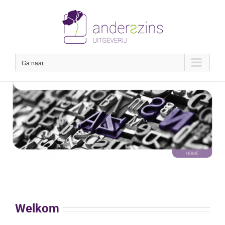
Ga
naar
inhoud
Ga naar...
Welkom